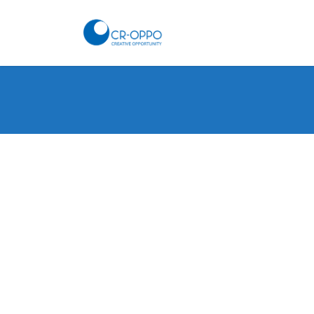
コ
ナ
ン
ビ
テ
ゲ
ン
ー
ツ
シ
へ
ョ
ス
ン
キ
に
ッ
移
プ
動